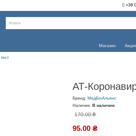
+38 068 9
Магазин
Акция
рус тест
АТ-Коронави
Бренд:
МедБіоАльянс
Наличие:
В наличии
170.00 ₴
95.00 ₴