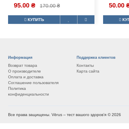
Специальные предложения
АТ-Коронавирус тест
FSH 1st (
Тест для самоконтроля.Используется
Тест для 
для обнаружения коронавирусной
для обна
инфекции. Тест-набор «АТ-
фолликул
Коронавир..
(ФСГ) в мо
95.00 ₴
50.00 
170.00 ₴