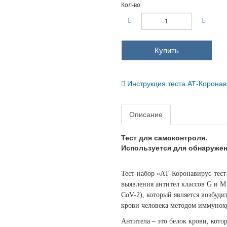
Кол-во
Купить
Инструкция теста АТ-Корон
Описание
Тест для самоконтроля.
Используется
для
обнаруже
Тест-набор «АТ-Коронавирус-тест
выявления антител классов G и M
CoV-2), который является возбуд
крови человека методом иммунох
Антитела – это белок крови, кот