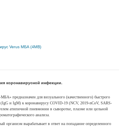
авирус Verus МБА (4MB)
ния
коронавирусной
инфекции.
-МБА» предназначен для визуального (качественного) быстрого
 (IgG и IgM) к коронавирусу COVID-19 (NCV, 2019-nCoV, SARS-
ителем атипичной пневмонии в сыворотке, плазме или цельной
роматографического анализа.
орый организм вырабатывает в ответ на попадание определенного