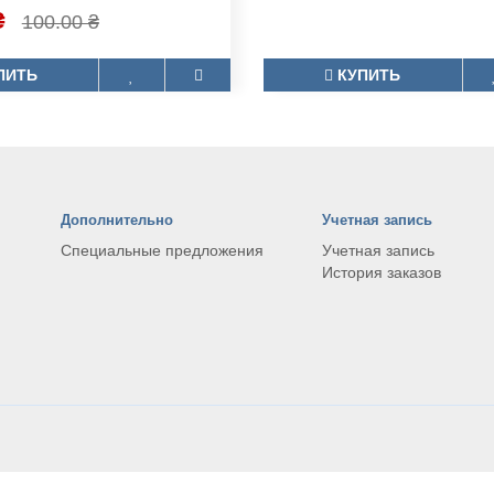
1 полоска)
Гоно тест
самоконтроля.Тест-полоска
Тест предназначен для ис
ружения
остимулирующего гормона
85.00 ₴
120.00 ₴
че.У же..
₴
100.00 ₴