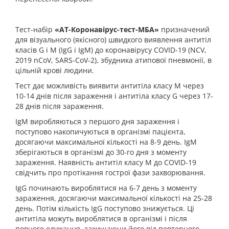
Тест-набір
«АТ-Коронавірус-тест-МБА»
призначений
для візуального (якісного) швидкого виявлення антитіл
класів G і M (IgG і IgM) до коронавірусу COVID-19 (NCV,
2019 nCoV, SARS-CoV-2), збудника атипової пневмонії, в
цільній крові людини.
Тест дає можливість виявити антитіла класу М через
10-14 днів після зараження і антитіла класу G через 17-
28 днів після зараження.
IgM виробляються з першого дня зараження і
поступово накопичуються в організмі пацієнта,
досягаючи максимальної кількості на 8-9 день. IgM
зберігаються в організмі до 30-го дня з моменту
зараження. Наявність антитіл класу М до COVID-19
свідчить про протікання гострої фази захворювання.
IgG починають вироблятися на 6-7 день з моменту
зараження, досягаючи максимальної кількості на 25-28
день. Потім кількість IgG поступово знижується. Ці
антитіла можуть вироблятися в організмі і після
повного одужання, захищаючи його від повторного