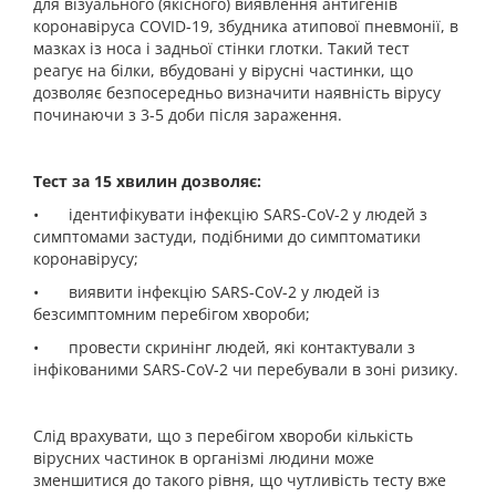
для візуального (якісного) виявлення антигенів
коронавіруса COVID-19, збудника атипової пневмонії, в
мазках із носа і задньої стінки глотки. Такий тест
реагує на білки, вбудовані у вірусні частинки, що
дозволяє безпосередньо визначити наявність вірусу
починаючи з 3-5 доби після зараження.
Тест за 15 хвилин дозволяє:
•
ідентифікувати інфекцію SARS-CoV-2 у людей з
симптомами застуди, подібними до симптоматики
коронавірусу;
•
виявити інфекцію SARS-CoV-2 у людей із
безсимптомним перебігом хвороби;
•
провести скринінг людей, які контактували з
інфікованими SARS-CoV-2 чи перебували в зоні ризику.
Слід врахувати, що з перебігом хвороби кількість
вірусних частинок в організмі людини може
зменшитися до такого рівня, що чутливість тесту вже