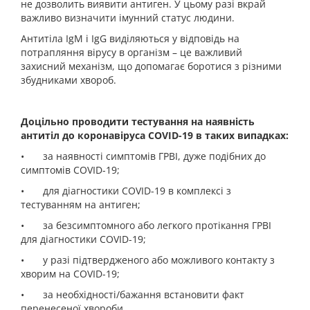
не дозволить виявити антиген. У цьому разі вкрай
важливо визначити імунний статус людини.
Антитіла IgM і IgG виділяються у відповідь на
потрапляння вірусу в організм – це важливий
захисний механізм, що допомагає боротися з різними
збудниками хвороб.
Доцільно проводити тестування на наявність
антитіл до коронавіруса COVID-19 в таких випадках:
•
за наявності симптомів ГРВІ, дуже подібних до
симптомів COVID-19;
•
для діагностики COVID-19 в комплексі з
тестуванням на антиген;
•
за безсимптомного або легкого протікання ГРВІ
для діагностики COVID-19;
•
у разі підтвердженого або можливого контакту з
хворим на COVID-19;
•
за необхідності/бажання встановити факт
перенесеної хвороби.