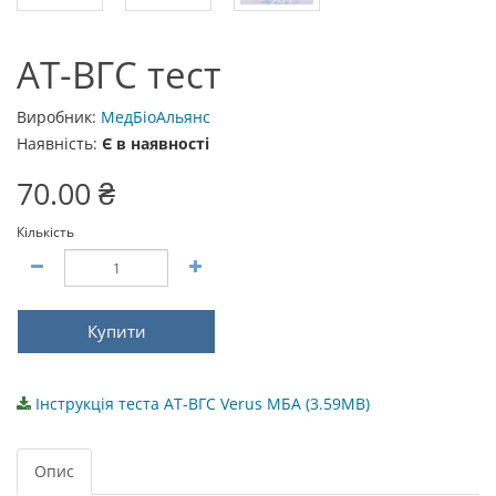
AT-BГС тест
Виробник:
МедБіоАльянс
Наявність:
Є в наявності
70.00 ₴
Кількість
Купити
Інструкція теста AT-BГС Verus МБА (3.59MB)
Опис