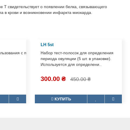
ческого анализа.
оне Т свидетельствует о появлении белка, связывающего
типа в крови и возникновении инфаркта миокарда.
LH 5st
пользования с привлечением медицинских ра..
Набор тест-полосок для
определения периода овуляции (5
шт. в упаковке). Используется для