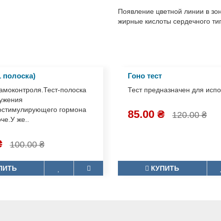
методом иммунохроматографи
Появление цветной линии в з
жирные кислоты сердечного 
1 полоска)
Гоно тест
самоконтроля.Тест-полоска
Тест предназначен для ис
ружения
остимулирующего гормона