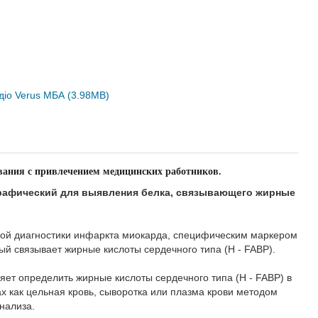
ардіо Verus МБА (3.98MB)
вания
с
привлечением
медицинских
работников
.
графический для выявления белка, связывающего
 типа.
нной диагностики инфаркта миокарда, специфическим
белок, который связывает жирные кислоты сердечного типа
воляет определить жирные кислоты сердечного типа (H -
материалах как цельная кровь, сыворотка или плазма крови