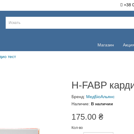
+38 068 9
Магазин
Акция
кардио тест
H-FABP кард
Бренд:
МедБіоАльянс
Наличие:
В наличии
175.00 ₴
Кол-во