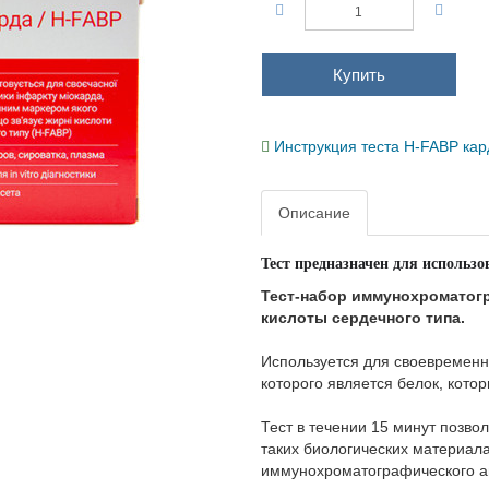
Купить
Инструкция теста H-FABP к
Описание
Тест
предназначен
для
использо
Тест-набор иммунохромато
жирные кислоты сердечного
Используется для своевреме
маркером которого является 
(H - FABP).
Тест в течении 15 минут поз
FABP) в таких биологических 