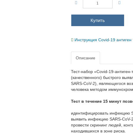
Кол-во
Купить
Инструкция Covid-19 антиген
Описание
Тест-набор «Covid-19-антиген
визуального (качественного)
(NCV, 2019-nCoV, SARS-CoV-2
мазках из носоглотки челове
Тест в течение 15 минут по
идентифицировать инфекцию 
выявить инфекцию SARS-CoV-