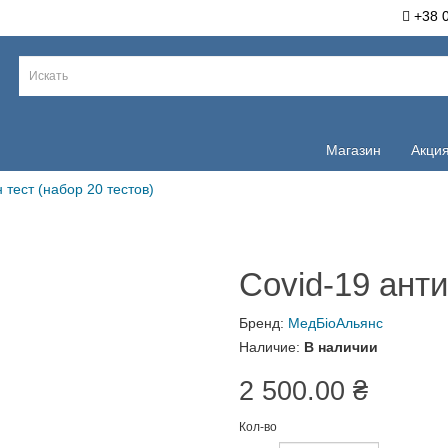
+38 068 9
Магазин
Акция
иген тест (набор 20 тестов)
Covid-19 ант
тестов)
Бренд:
МедБіоАльянс
Наличие:
В наличии
2 500.00 ₴