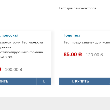
провести скрининг людей, к
находившихся в зоне риска.
Тест для самоконтроля.
1 полоска)
Гоно тест
самоконтроля.Тест-полоска
Тест предназначен для ис
ружения
остимулирующего гормона