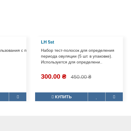
онтактировавших с инфицированными SARS-CoV-2 или
LH 5st
пользования с привлечением медицинских ра..
Набор тест-полосок для
определения периода овуляции (5
шт. в упаковке). Используется для