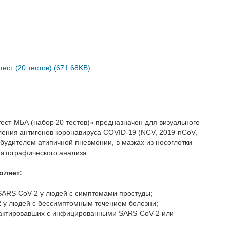
 тест (20 тестов) (671.68KB)
-тест-МБА (набор 20 тестов)» предназначен для
 быстрого выявления антигенов коронавируса COVID-19
), являющегося возбудителем атипичной пневмонии, в
ка методом иммунохроматографического анализа.
зволяет:
SARS-CoV-2 у людей с симптомами простуды;
2 у людей с бессимптомным течением болезни;