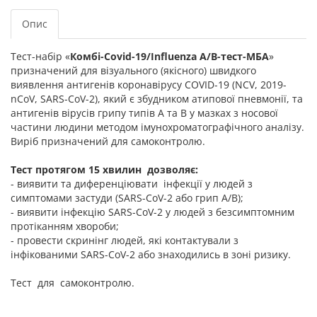
Опис
Тест-набір «
Комбі-Covid-19/Influenza A/B-тест-МБА
»
призначений для візуального (якісного) швидкого
виявлення антигенів коронавірусу COVID-19 (NCV, 2019-
nCoV, SARS-CoV-2), який є збудником атипової пневмонії, та
антигенів вірусів грипу типів А та В у мазках з носової
частини людини методом імунохроматографічного аналізу.
Виріб призначений для самоконтролю.
Тест протягом 15 хвилин дозволяє:
- виявити та диференціювати інфекції у людей з
симптомами застуди (SARS-CoV-2 або грип А/В);
- виявити інфекцію SARS-CoV-2 у людей з безсимптомним
протіканням хвороби;
- провести скринінг людей, які контактували з
інфікованими SARS-CoV-2 або знаходились в зоні ризику.
Тест для самоконтролю.