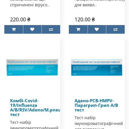
спричинені вірусо..
для виявл..
220.00 ₴
120.00 ₴
Комбі-Covid-
Адено-РСВ-HMPV-
19/Influenza
Парагрип-Грип А/В
A/B/RSV/Adeno/M.pneumoniae
тест
тест
Тест-набір
Тест-набір
імунохроматографічний
імунохроматографічний