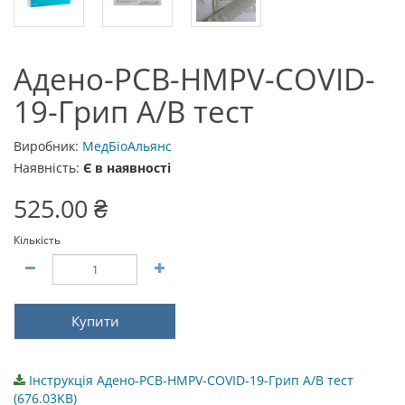
Адено-РСВ-HMPV-COVID-
19-Грип А/В тест
Виробник:
МедБіоАльянс
Наявність:
Є в наявності
525.00 ₴
Кількість
Купити
Інструкція Адено-РСВ-HMPV-COVID-19-Грип А/В тест
(676.03KB)