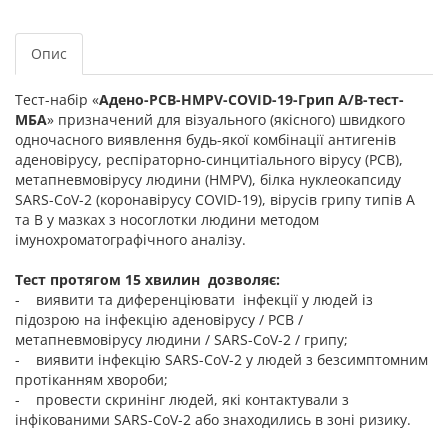
Опис
Тест-набір «
Адено-РСВ-HMPV-COVID-19-Грип А/В-тест-
МБА
» призначений для візуального (якісного) швидкого
одночасного виявлення будь-якої комбінації антигенів
аденовірусу, респіраторно-синцитіального вірусу (РСВ),
метапневмовірусу людини (HMPV), білка нуклеокапсиду
SARS-CoV-2 (коронавірусу COVID-19), вірусів грипу типів А
та В у мазках з носоглотки людини методом
імунохроматографічного аналізу.
Тест протягом 15 хвилин дозволяє:
- виявити та диференціювати інфекції у людей із
підозрою на інфекцію аденовірусу / РСВ /
метапневмовірусу людини / SARS-CoV-2 / грипу;
- виявити інфекцію SARS-CoV-2 у людей з безсимптомним
протіканням хвороби;
- провести скринінг людей, які контактували з
інфікованими SARS-CoV-2 або знаходились в зоні ризику.