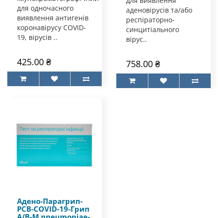
для виявлення
для одночасного
аденовірусів та/або
виявлення антигенів
респіраторно-
коронавірусу COVID-
синцитіального
19, вірусів ..
вірус..
425.00 ₴
758.00 ₴
Адено-Парагрип-
РСВ-COVID-19-Грип
А/В-M.pneumoniae-