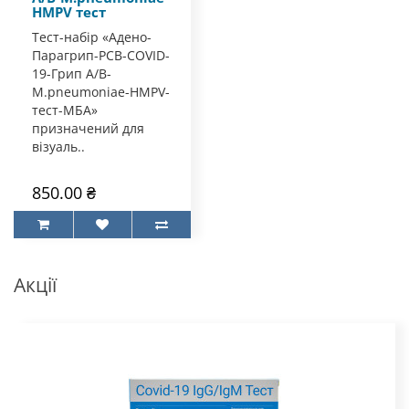
HMPV тест
Тест-набір «Адено-
Парагрип-РСВ-COVID-
19-Грип А/В-
M.pneumoniae-HMPV-
тест-МБА»
призначений для
візуаль..
850.00 ₴
Акції