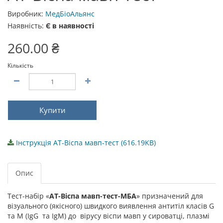
Виробник:
МедБіоАльянс
Наявність:
Є в наявності
260.00 ₴
Кількість
Купити
Інструкція АТ-Віспа мавп-тест (616.19KB)
Опис
Тест-набір «
АТ-Віспа мавп-тест-МБА
» призначений для
візуального (якісного) швидкого виявлення антитіл класів G
та M (IgG та IgM) до вірусу віспи мавп у сироватці, плазмі