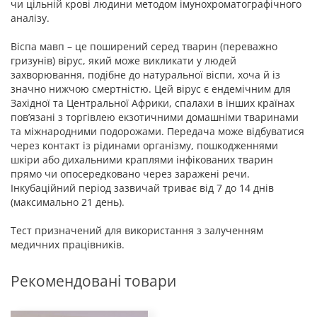
чи цільній крові людини методом імунохроматографічного
аналізу.
Віспа мавп – це поширений серед тварин (переважно
гризунів) вірус, який може викликати у людей
захворювання, подібне до натуральної віспи, хоча й із
значно нижчою смертністю. Цей вірус є ендемічним для
Західної та Центральної Африки, спалахи в інших країнах
пов’язані з торгівлею екзотичними домашніми тваринами
та міжнародними подорожами. Передача може відбуватися
через контакт із рідинами організму, пошкодженнями
шкіри або дихальними краплями інфікованих тварин
прямо чи опосередковано через заражені речи.
Інкубаційний період зазвичай триває від 7 до 14 днів
(максимально 21 день).
Тест призначений для використання з залученням
медичних працівників.
Рекомендовані товари