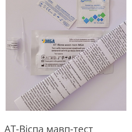
АТ-Віспа мавп-тест