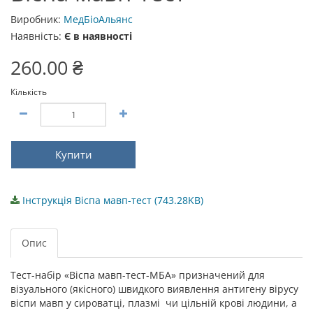
Виробник:
МедБіоАльянс
Наявність:
Є в наявності
260.00 ₴
Кількість
Купити
Інструкція Віспа мавп-тест (743.28KB)
Опис
Тест-набір «Віспа мавп-тест-МБА» призначений для
візуального (якісного) швидкого виявлення антигену вірусу
віспи мавп у сироватці, плазмі чи цільній крові людини, а