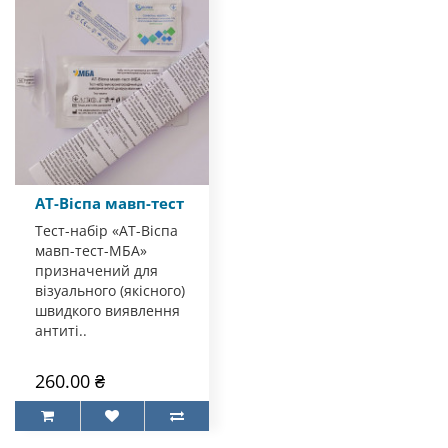
АТ-Віспа мавп-тест
Тест-набір «АТ-Віспа
мавп-тест-МБА»
призначений для
візуального (якісного)
швидкого виявлення
антиті..
260.00 ₴