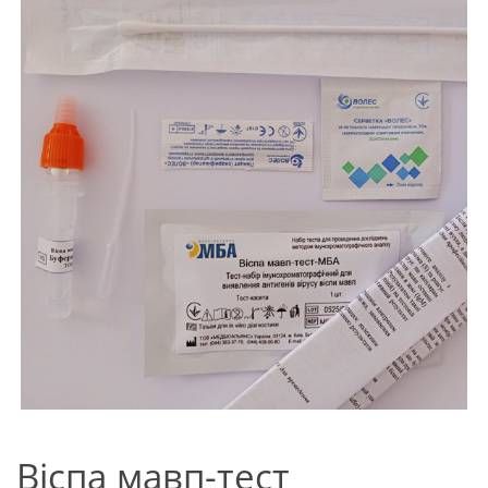
Віспа мавп-тест