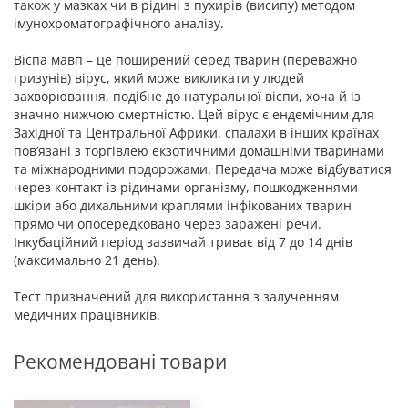
також у мазках чи в рідині з пухирів (висипу) методом
імунохроматографічного аналізу.
Віспа мавп – це поширений серед тварин (переважно
гризунів) вірус, який може викликати у людей
захворювання, подібне до натуральної віспи, хоча й із
значно нижчою смертністю. Цей вірус є ендемічним для
Західної та Центральної Африки, спалахи в інших країнах
пов’язані з торгівлею екзотичними домашніми тваринами
та міжнародними подорожами. Передача може відбуватися
через контакт із рідинами організму, пошкодженнями
шкіри або дихальними краплями інфікованих тварин
прямо чи опосередковано через заражені речи.
Інкубаційний період зазвичай триває від 7 до 14 днів
(максимально 21 день).
Тест призначений для використання з залученням
медичних працівників.
Рекомендовані товари