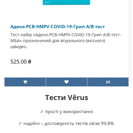
Адено-РСВ-HMPV-COVID-19-Грип А/В тест
Тест-набір «Адено-РСВ-HMPV-COVID-19-Грип А/В-тест-
МБА» призначений для візуального (якісного)
швидко..
525.00 ₴
Тести Vērus
✓ прості у використанні
✓ надійні – достовірність тестів сягає 99,8%