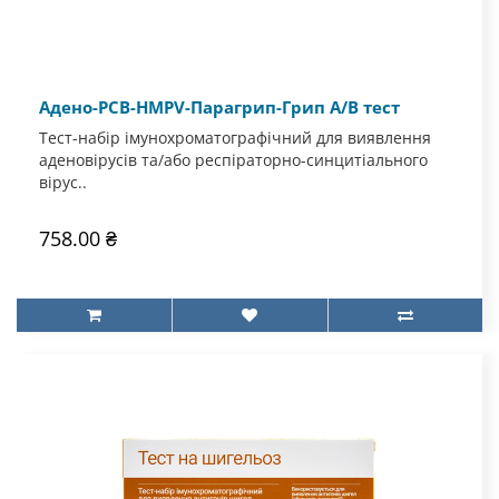
Адено-РСВ-HMPV-Парагрип-Грип А/В тест
Тест-набір імунохроматографічний для виявлення
аденовірусів та/або респіраторно-синцитіального
вірус..
758.00 ₴