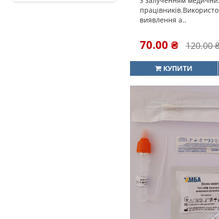
з залученням медични
працівників.Використо
виявлення а..
70.00 ₴
120.00 
КУПИТИ