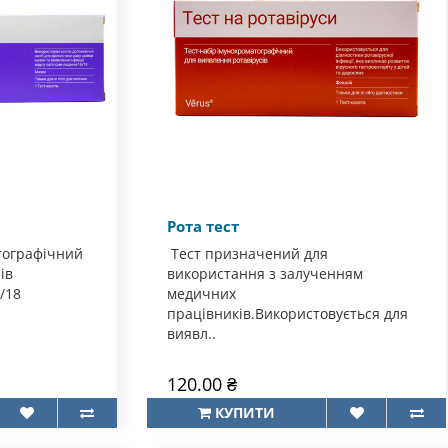
Рота тест
тографічний
Тест призначений для
ів
використання з залученням
/18
медичних
працівників.Використовується для
виявл..
120.00 ₴
КУПИТИ