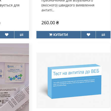
х
призначений для візуального
вується для
(якісного) швидкого виявлення
антиті..
260.00 ₴
₴
КУПИТИ