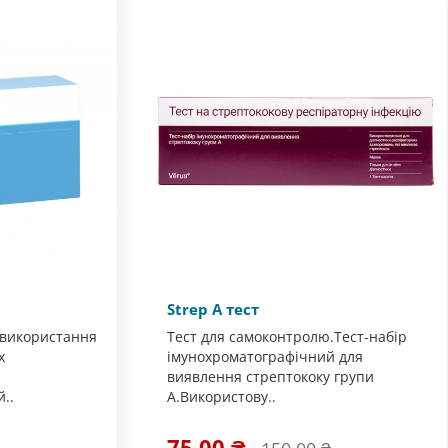
Strep А тест
 використання
Тест для самоконтролю.Тест-набір
х
імунохроматографічний для
виявлення стрептококу групи
..
А.Використову..
75.00 ₴