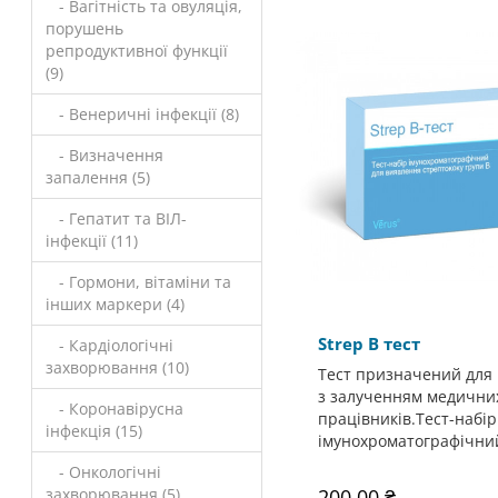
- Вагітність та овуляція,
порушень
репродуктивної функції
(9)
- Венеричні інфекції (8)
- Визначення
запалення (5)
- Гепатит та ВІЛ-
інфекції (11)
- Гормони, вітаміни та
інших маркери (4)
Strep B тест
- Кардіологічні
захворювання (10)
Тест призначений для
з залученням медични
- Коронавірусна
працівників.Тест-набір
інфекція (15)
імунохроматографічний
- Онкологічні
захворювання (5)
200.00 ₴