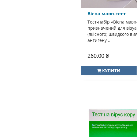
Віспа мавп-тест
Тест-набір «Віспа мав
призначений для візуа
(якісного) швидкого ви
антигену ..
260.00 ₴
КУПИТИ