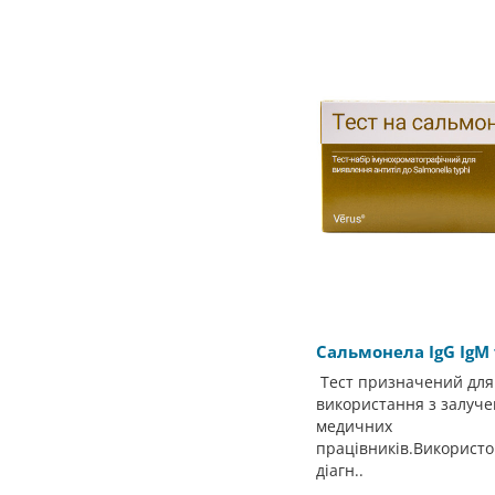
Сальмонела IgG IgM 
Тест призначений для
використання з залуч
медичних
працівників.Використо
діагн..