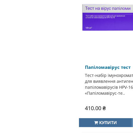
Папіломавірус тест
Тест-набір імунохрома
для виявлення антиген
папіломавірусів HPV-16
«Папіломавірус-те..
410.00 ₴
КУПИТИ