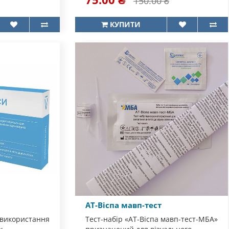
150.00 ₴
КУПИТИ
АТ-Віспа мавп-тест
 використання
Тест-набір «АТ-Віспа мавп-тест-МБА»