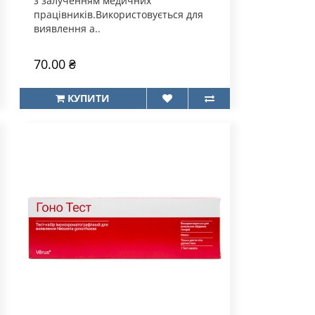
з залученням медичних
працівників.Використовується для
виявлення а..
70.00 ₴
КУПИТИ