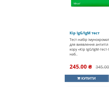
Кір IgG/IgM тест
Тест-набір імунохрома
для виявлення антитіл 
кору «Кір IgG/IgM-тест
наб..
245.00 ₴
345.00
КУПИТИ