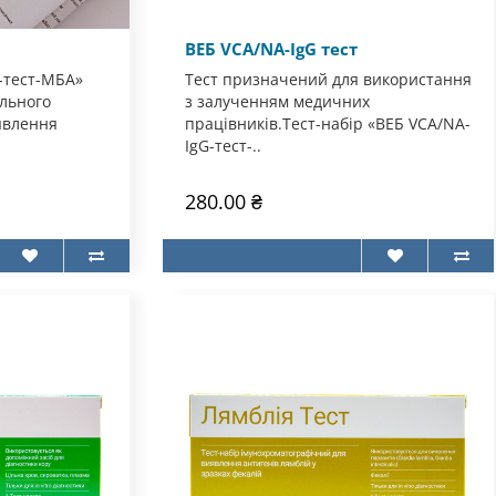
ВЕБ VCA/NA-IgG тест
п-тест-МБА»
Тест призначений для використання
льного
з залученням медичних
явлення
працівників.Тест-набір «ВЕБ VCA/NA-
IgG-тест-..
280.00 ₴