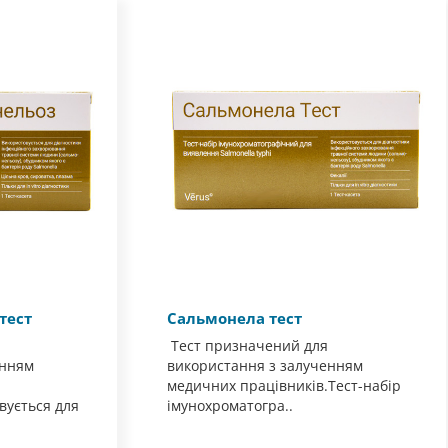
тест
Сальмонела тест
Тест призначений для
енням
використання з залученням
медичних працівників.Тест-набір
вується для
імунохроматогра..