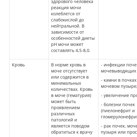
здорового человека
реакция мочи
колеблется от
слабокислой до
нейтральной. В
зависимости от
особенностей диеты
рН мочи может
составлять 4,5-8,0.
Кровь
В норме кровь в
- инфекции поче
моче отсутствует
мочевыводящих 
или содержится в
- камни в почках
минимальных
мочевом пузыре
количествах. Кровь
в моче (гематурия)
- увеличение пр
может быть
- болезни почек
проявлением
(пиелонефрит и
различных
гломерулонефрит
патологий и
является поводом
- рак почек, моч
обратиться к врачу
пузыря или прос