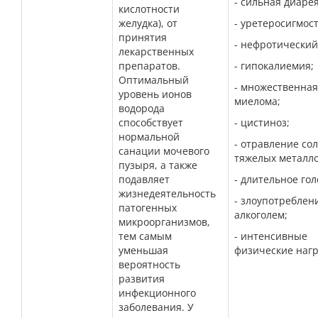
- сильная диарея
кислотности
желудка), от
- уретеросигмос
принятия
- нефротический
лекарственных
препаратов.
- гипокалиемия;
Оптимальный
- множественная
уровень ионов
миелома;
водорода
способствует
- цистиноз;
нормальной
- отравление со
санации мочевого
тяжелых металло
пузыря, а также
подавляет
- длительное го
жизнедеятельность
- злоупотреблен
патогенных
алкоголем;
микроорганизмов,
тем самым
- интенсивные
уменьшая
физические нагр
вероятность
развития
инфекционного
заболевания. У