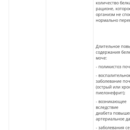
количество белк
рационе,
которо
организм не спо
нормально пере
Длительное по
содержания белк
моче:
- поликистоз поч
- воспалительно
заболевание по
(острый или хро
пиелонефрит);
- возникающее
вследствие
диабета
повыше
артериальное да
- заболевания с