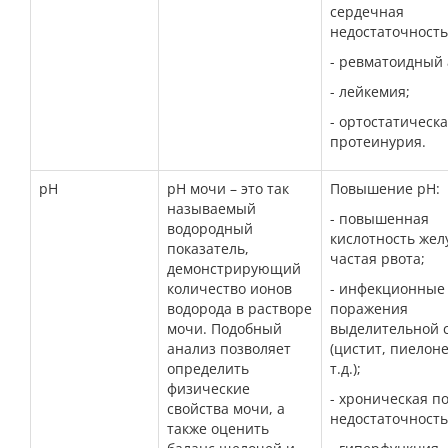
сердечная
недостаточность
- ревматоидный 
- лейкемия;
- ортостатическ
протеинурия.
рН
рН мочи – это так
Повышение рН:
называемый
- повышенная
водородный
кислотность жел
показатель,
частая рвота;
демонстрирующий
количество ионов
- инфекционные
водорода в растворе
поражения
мочи. Подобный
выделительной 
анализ позволяет
(цистит, пиелон
определить
т.д.);
физические
- хроническая п
свойства мочи, а
недостаточность
также оценить