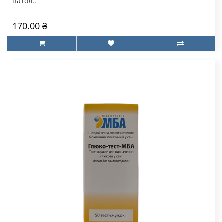
патол..
170.00 ₴