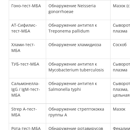
Гоно-тест-МБА
Обнаружение
Neisseria
Мазок (с
gonorrhoeae
АТ-Сифилис-
Обнаружение
антител к
Сыворот
тест-МБА
Treponema pallidum
плазма
Хлами-тест-
Обнаружение
хламидиоза
Соскоб
МБА
ТУБ-тест-МБА
Обнаружение
антител к
Сыворот
Mycobacterium tuberculosis
плазма
Сальмонелла-
Обнаружение
антител к
Сыворот
IgG / IgM-тест-
Salmonella typhi
плазма,
МБА
ц
ельная
Strep А-тест-
Обнаружение
стрептококка
Мазок
МБА
группы А
Рота-тест-МБА
Обнаружение
ротавирусов
Фекали