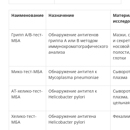
Наименование
Назначение
Матери
исслед
Грипп А/В-тест-
Обнаружение антигенов
Мазки, 
МБА
гриппа А или В методом
и секре
иммунохроматографического
носовой
анализа
полости
глотки
Мико-тест-МБА
Обнаружение
антител к
Сыворот
Mycoplasma pneumoniae
плазма
АТ-хелико-тест-
Обнаружение
антител к
Сыворот
МБА
Helicobacter pylori
плазма,
ц
ельная
Хелико-тест-
Обнаружение
антигена
Фекали
МБА
Helicobacter pylori