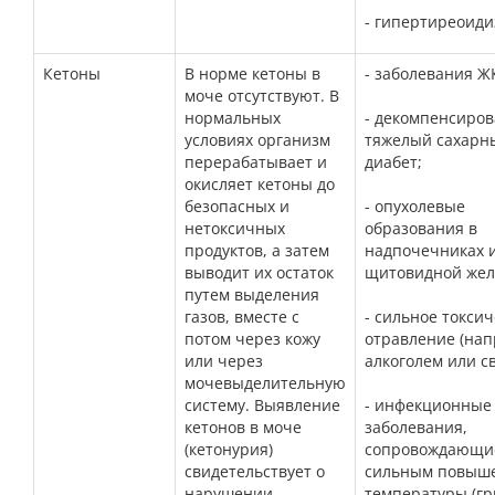
- гипертиреоиди
Кетоны
В норме кетоны в
- заболевания Ж
моче отсутствуют. В
нормальных
- декомпенсиро
условиях организм
тяжелый сахарн
перерабатывает и
диабет;
окисляет кетоны до
безопасных и
- опухолевые
нетоксичных
образования в
продуктов, а затем
надпочечниках 
выводит их остаток
щитовидной жел
путем выделения
газов, вместе с
- сильное токси
потом через кожу
отравление (нап
или через
алкоголем или с
мочевыделительную
систему. Выявление
- инфекционные
кетонов в моче
заболевания,
(кетонурия)
сопровождающи
свидетельствует о
сильным повыш
нарушении
температуры (гр