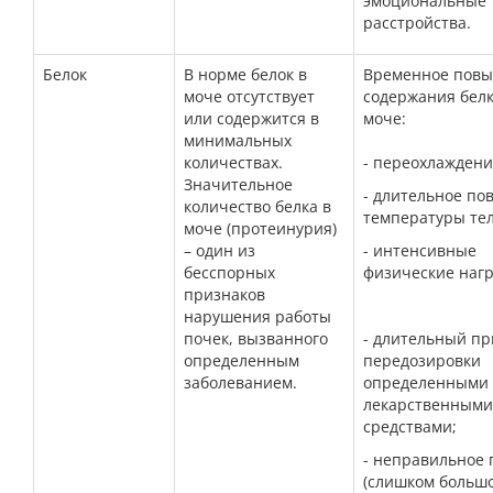
эмоциональные
расстройства
.
Белок
В норме белок в
Временное пов
моче отсутствует
содержания белк
или содержится в
моче:
минимальных
количествах.
- п
ереохлаждени
Значительное
- длительное п
количество белка в
температуры те
моче (протеинурия)
– один из
- интенсивные
бесспорных
физические нагр
признаков
нарушения работы
почек, вызванного
-
длительный пр
определенным
передозировки
заболеванием.
определенными
лекарственными
средствами;
- неправильное 
(слишком больш