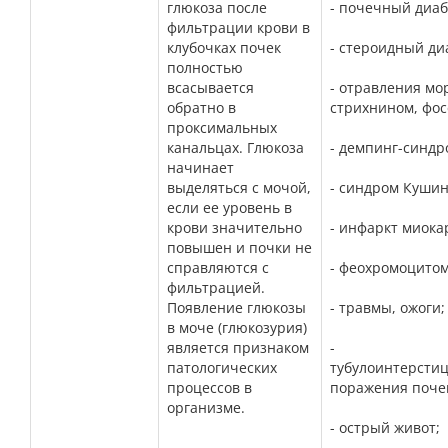
глюкоза после
- почечный диаб
фильтрации крови в
клубочках почек
- стероидный ди
полностью
всасывается
- отравления мо
обратно в
стрихнином, фо
проксимальных
канальцах. Глюкоза
- демпинг-синдр
начинает
выделяться с мочой,
- синдром Кушин
если ее уровень в
крови значительно
- инфаркт миока
повышен и почки не
справляются с
- феохромоцитом
фильтрацией.
Появление глюкозы
- травмы, ожоги;
в моче (глюкозурия)
является признаком
-
патологических
тубулоинтерсти
процессов в
поражения поче
организме.
- острый живот;