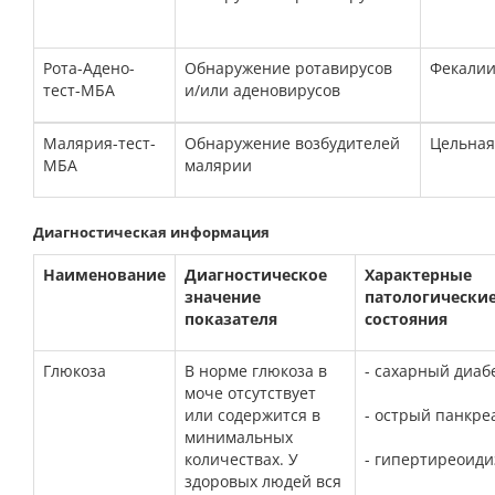
Рота-Адено-
Обнаружение
ротавирусов
Фекали
тест-МБА
и/или аденовирусов
Малярия-тест-
Обнаружение
возбудителей
Цельная
МБА
малярии
Диагностическая информация
Наименование
Диагностическое
Характерные
значение
патологически
показателя
состояния
Глюкоза
В норме глюкоза в
- сахарный диаб
моче отсутствует
или содержится в
- острый панкре
минимальных
количествах. У
- гипертиреоиди
здоровых людей вся