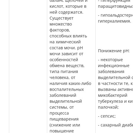
баланс щелочей и
- гиперфункция
кислот, которые в
паращитовидных
ней содержатся.
- гипоальдостер
Существует
гиперкалиемия.
множество
факторов,
способных влиять
на химический
состав мочи. рН
Понижение рН:
мочи зависит от
особенностей
- некоторые
обмена веществ,
инфекционные
типа питания
заболевания
человека, от
выделительной 
наличия каких-либо
в частности те, 
воспалительных
вызваны активн
заболеваний
микобактерий
выделительной
туберкулеза и к
системы, от
палочкой;
процесса
- сепсис;
пищеварения
(снижение или
- сахарный диаб
повышение