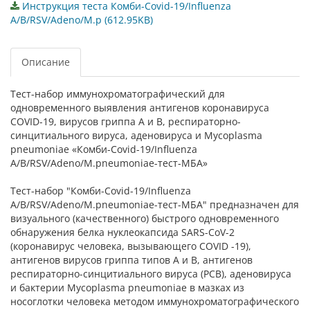
Инструкция теста Комби-Covid-19/Influenza
A/B/RSV/Adeno/M.p (612.95KB)
Описание
Тест-набор иммунохроматографический для
одновременного выявления антигенов коронавируса
COVID-19, вирусов гриппа А и В, респираторно-
синцитиального вируса, аденовируса и Mycoplasma
pneumoniae «Комби-Covid-19/Influenza
A/B/RSV/Adeno/M.pneumoniae-тест-МБА»
Тест-набор "Комби-Covid-19/Influenza
A/B/RSV/Adeno/M.pneumoniae-тест-МБА" предназначен для
визуального (качественного) быстрого одновременного
обнаружения белка нуклеокапсида SARS-CoV-2
(коронавирус человека, вызывающего COVID -19),
антигенов вирусов гриппа типов А и В, антигенов
респираторно-синцитиального вируса (РСВ), аденовируса
и бактерии Mycoplasma pneumoniae в мазках из
носоглотки человека методом иммунохроматографического