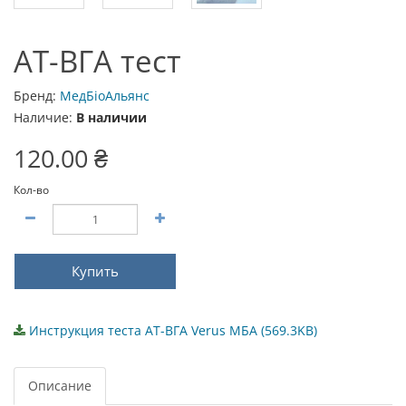
AT-BГА тест
Бренд:
МедБіоАльянс
Наличие:
В наличии
120.00 ₴
Кол-во
Купить
Инструкция теста AT-BГА Verus МБА (569.3KB)
Описание