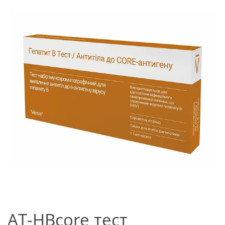
AT-HBcore тест