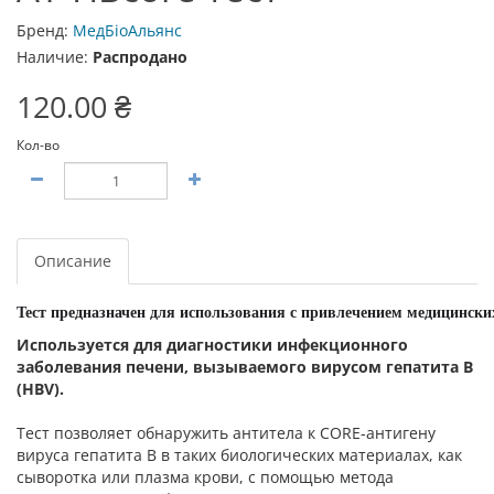
Бренд:
МедБіоАльянс
Наличие:
Распродано
120.00 ₴
Кол-во
Описание
Тест
предназначен
для
использования
с
привлечением
медицински
Используется для диагностики инфекционного
заболевания печени, вызываемого вирусом гепатита В
(HВV).
Тест позволяет обнаружить антитела к CORE-антигену
вируса гепатита B в таких биологических материалах, как
сыворотка или плазма крови, с помощью метода