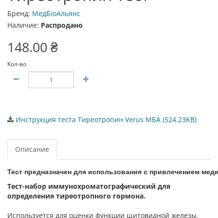
Бренд:
МедБіоАльянс
Наличие:
Распродано
148.00 ₴
Кол-во
Инструкция теста Тиреотропин Verus МБА (524.23KB)
Описание
Тест
предназначен
для
использования
с
привлечением
мед
Тест-набор иммунохроматографический для
определения тиреотропного гормона.
Используется для оценки функции щитовидной железы.