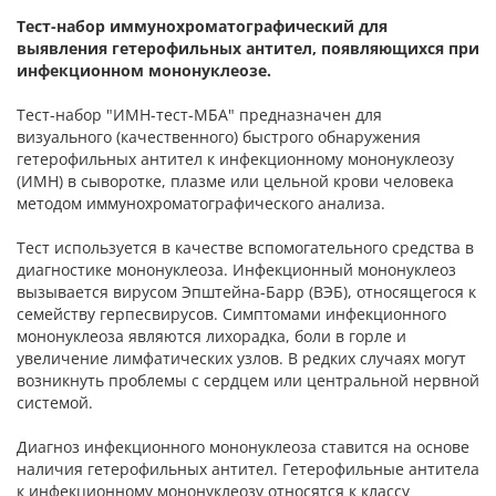
Тест-набор иммунохроматографический для
выявления гетерофильных антител, появляющихся при
инфекционном мононуклеозе.
Тест-набор "ИМН-тест-МБА" предназначен для
визуального (качественного) быстрого обнаружения
гетерофильных антител к инфекционному мононуклеозу
(ИМН) в сыворотке, плазме или цельной крови человека
методом иммунохроматографического анализа.
Тест используется в качестве вспомогательного средства в
диагностике мононуклеоза. Инфекционный мононуклеоз
вызывается вирусом Эпштейна-Барр (ВЭБ), относящегося к
семейству герпесвирусов. Симптомами инфекционного
мононуклеоза являются лихорадка, боли в горле и
увеличение лимфатических узлов. В редких случаях могут
возникнуть проблемы с сердцем или центральной нервной
системой.
Диагноз инфекционного мононуклеоза ставится на основе
наличия гетерофильных антител. Гетерофильные антитела
к инфекционному мононуклеозу относятся к классу