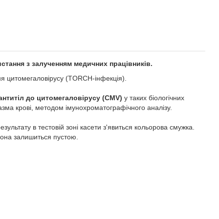
стання з залученням медичних працівників
.
ння цитомегаловірусу (TORCH-інфекція).
 антитіл до цитомегаловірусу (CMV)
у таких біологічних
плазма крові, методом імунохроматографічного аналізу.
 результату в тестовій зоні касети з'явиться кольорова
влено, Т-зона залишиться пустою.