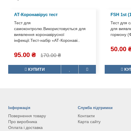
АТ-Коронавірус тест
FSH 1st 
Тест для
Тест для 
самоконтролю.Використовується для
для вияв
виявлення коронавірусної
фолікуло
інфекції.Тест-набір «АТ-Коронаві..
(ФСГ) в се
95.00 ₴
50.00 
170.00 ₴
КУПИТИ
КУ