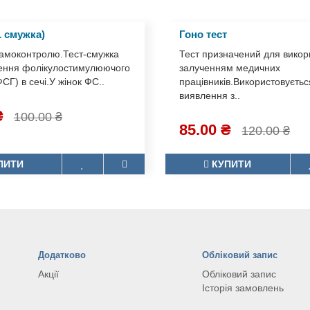
(1 смужка)
Гоно тест
самоконтролю.Тест-смужка
Тест призначений для вик
лення
з залученням медичних
стимулюючого гормону
працівників.Використовуєт
чі.У жінок ФС..
виявлення з..
₴
85.00 ₴
100.00 ₴
120.00 ₴
ПИТИ
КУПИТИ