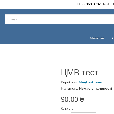
+38 068 978-91-61
Ос
Магазин
Акці
ЦМВ тест
Виробник:
МедБіоАльянс
Наявність:
Немає в наявност
90.00 ₴
Кількість